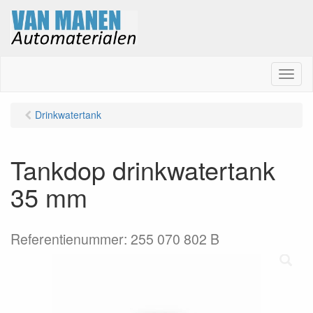
M
e
n
Drinkwatertank
u
Tankdop drinkwatertank
35 mm
Referentienummer: 255 070 802 B