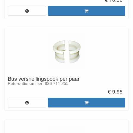
Bus versnellingspook per paar
Referentienummer: 823 711 255
€ 9.95