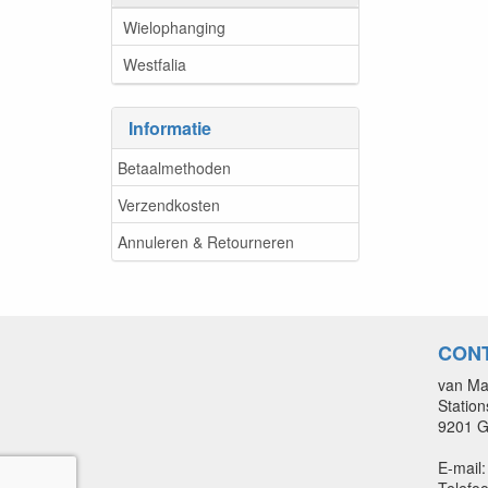
Wielophanging
Westfalia
Informatie
Betaalmethoden
Verzendkosten
Annuleren & Retourneren
CON
van Ma
Statio
9201 
E-mail