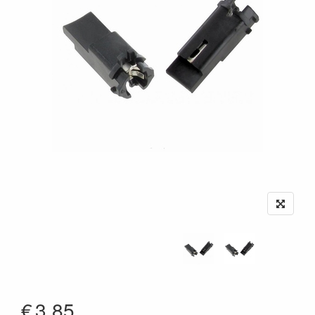
€
3.85