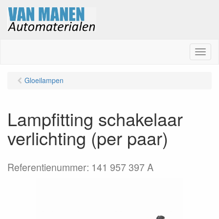
M
e
n
Gloeilampen
u
Lampfitting schakelaar
verlichting (per paar)
Referentienummer: 141 957 397 A