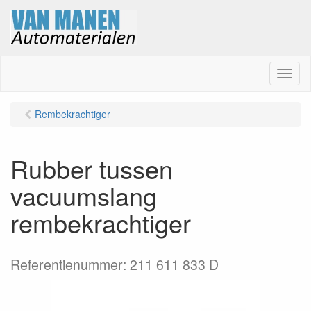
M
e
n
Rembekrachtiger
u
Rubber tussen
vacuumslang
rembekrachtiger
Referentienummer: 211 611 833 D