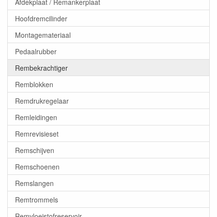
Afdekplaat / Remankerplaat
Hoofdremcilinder
Montagemateriaal
Pedaalrubber
Rembekrachtiger
Remblokken
Remdrukregelaar
Remleidingen
Remrevisieset
Remschijven
Remschoenen
Remslangen
Remtrommels
Remvloeistofreservoir