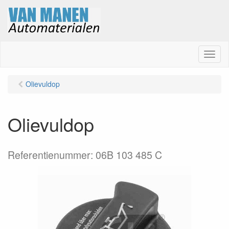
M
e
n
Olievuldop
u
Olievuldop
Referentienummer: 06B 103 485 C