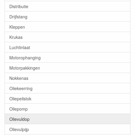
Distributie
Drijfstang
Kleppen
Krukas
Luchtinlaat
Motorophanging
Motorpakkingen
Nokkenas
Oliekeerring
Oliepeilstok
Oliepomp
Olievuldop
Olievulpijp