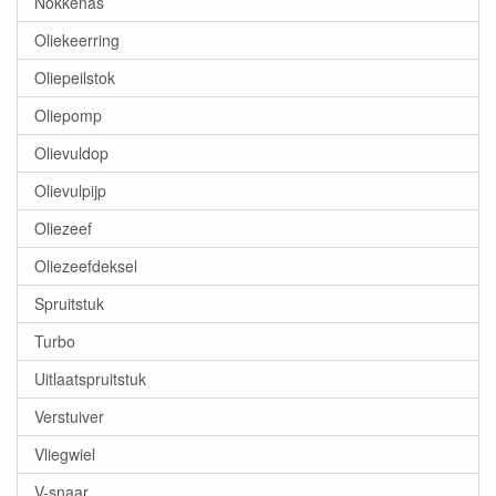
Nokkenas
Oliekeerring
Oliepeilstok
Oliepomp
Olievuldop
Olievulpijp
Oliezeef
Oliezeefdeksel
Spruitstuk
Turbo
Uitlaatspruitstuk
Verstuiver
Vliegwiel
V-snaar