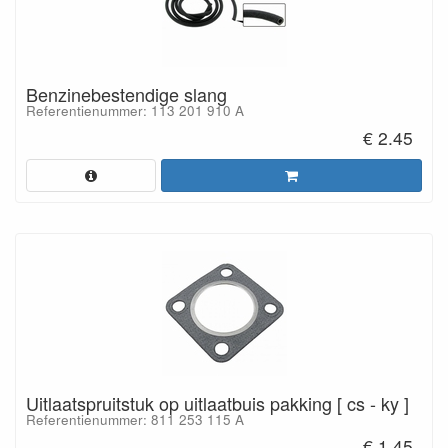
Benzinebestendige slang
Referentienummer: 113 201 910 A
€ 2.45
Uitlaatspruitstuk op uitlaatbuis pakking [ cs - ky ]
Referentienummer: 811 253 115 A
€ 1.45