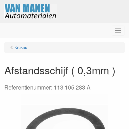
M
e
n
Krukas
u
Afstandsschijf ( 0,3mm )
Referentienummer: 113 105 283 A