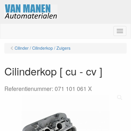
M
e
n
Cilinder / Cilinderkop / Zuigers
u
Cilinderkop [ cu - cv ]
Referentienummer: 071 101 061 X