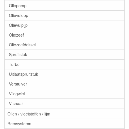
Oliepomp
Olievuldop
Olievulpijp
Oliezeef
Oliezeefdeksel
Spruitstuk
Turbo
Uitlaatspruitstuk
Verstuiver
Vliegwiel
V-snaar
Olien / vloeistoffen / lijm
Remsysteem