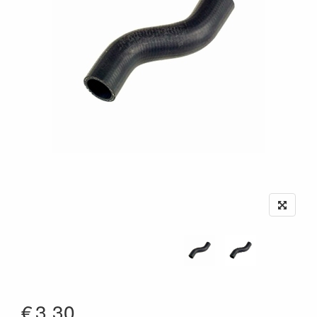
€
3.30