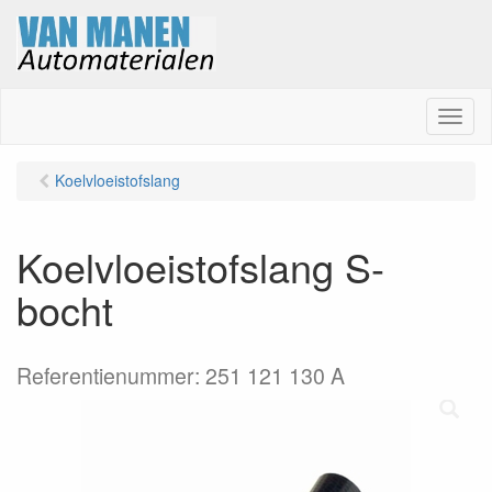
M
e
n
Koelvloeistofslang
u
Koelvloeistofslang S-
bocht
Referentienummer: 251 121 130 A