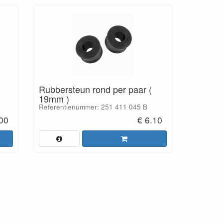
Rubbersteun rond per paar (
19mm )
Referentienummer: 251 411 045 B
00
€ 6.10