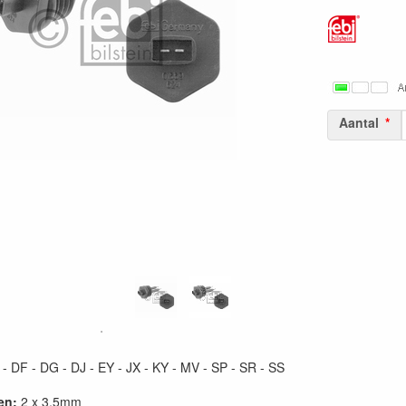
Aantal
- DF - DG - DJ - EY - JX - KY - MV - SP - SR - SS
en:
2 x 3,5mm