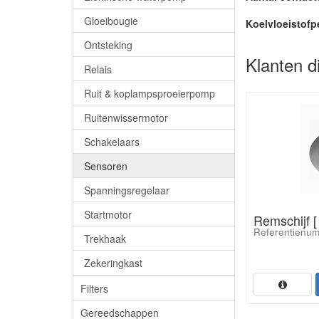
Gloeibougie
Koelvloeistofp
Ontsteking
Klanten d
Relais
Ruit & koplampsproeierpomp
Ruitenwissermotor
Schakelaars
Sensoren
Spanningsregelaar
Startmotor
Remschijf 
Referentienum
Trekhaak
Zekeringkast
Filters
Gereedschappen