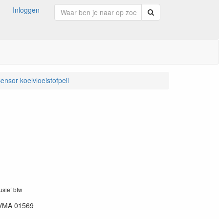
Inloggen
Zoeken
ensor koelvloeistofpeil
lusief btw
VMA 01569