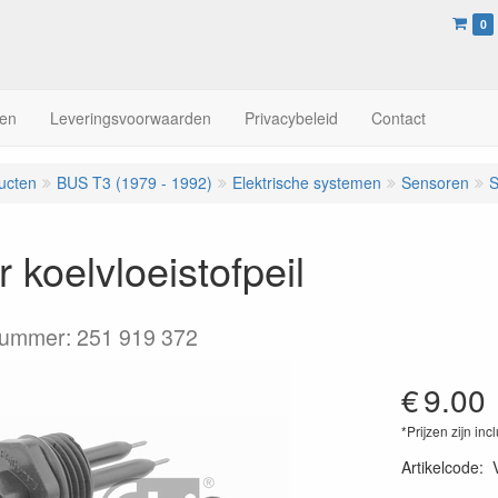
0
en
Leveringsvoorwaarden
Privacybeleid
Contact
ucten
BUS T3 (1979 - 1992)
Elektrische systemen
Sensoren
S
 koelvloeistofpeil
nummer: 251 919 372
€
9.00
*Prijzen zijn inc
Artikelcode
: