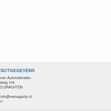
TACTGEGEVENS
nen Automaterialen
nsweg 104
GS DRACHTEN
: info@vwmagazijn.nl
n: