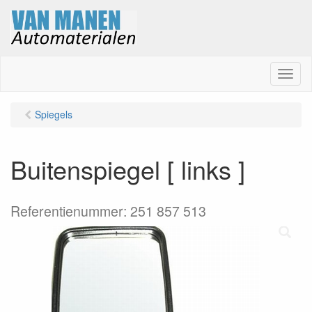
M
e
n
Spiegels
u
Buitenspiegel [ links ]
Referentienummer: 251 857 513